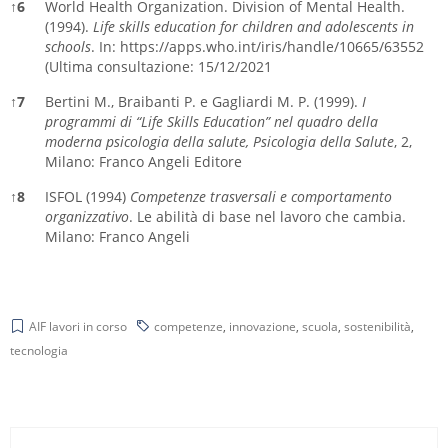
↑
6
World Health Organization. Division of Mental Health.
(1994).
Life skills education for children and adolescents in
schools
. In:
https://apps.who.int/iris/handle/10665/63552
(Ultima consultazione: 15/12/2021
↑
7
Bertini M., Braibanti P. e Gagliardi M. P. (1999).
I
programmi di “Life Skills Education” nel quadro della
moderna psicologia della salute, Psicologia della Salute
, 2,
Milano: Franco Angeli Editore
↑
8
ISFOL (1994)
Competenze trasversali e comportamento
organizzativo
. Le abilità di base nel lavoro che cambia.
Milano: Franco Angeli
Riferimenti
AIF lavori in corso
competenze
,
innovazione
,
scuola
,
sostenibilità
,
tecnologia