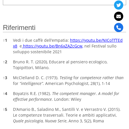
Riferimenti
↑
1
Vedi i due caffè dell’empatia:
https://youtu.be/NICoTfTEd
x8
e
https://youtu.be/Bn6xZAZcGcw
,
nel Festival sullo
sviluppo sostenibile 2021
↑
2
Bruno R. T. (2020), Educare al pensiero ecologico,
Topipittori, Milano.
↑
3
McClelland D. C. (1973).
Testing
for
competence rather than
for
“intelligence”.
American Psychologist, 28(1), 1-14
↑
4
Boyatzis R.E. (1982).
The competent manager. A model for
effective performance
. London: Wiley
↑
5
D’Amario B., Saladino M., Santilli V. e Verrastro V. (2015).
Le competenze trasversali. Teorie e ambiti applicativi,
Quale psicologia, Nuova Serie
, Anno 3, 5(2), Roma