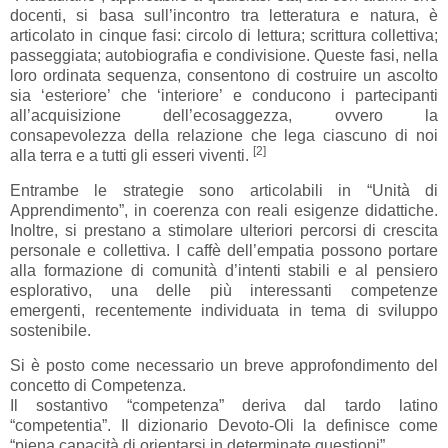
docenti, si basa sull’incontro tra letteratura e natura, è
articolato in cinque fasi: circolo di lettura; scrittura collettiva;
passeggiata; autobiografia e condivisione. Queste fasi, nella
loro ordinata sequenza, consentono di costruire un ascolto
sia ‘esteriore’ che ‘interiore’ e conducono i partecipanti
all’acquisizione dell’ecosaggezza, ovvero la
consapevolezza della relazione che lega ciascuno di noi
[2]
alla terra e a tutti gli esseri viventi.
Entrambe le strategie sono articolabili in “Unità di
Apprendimento”, in coerenza con reali esigenze didattiche.
Inoltre, si prestano a stimolare ulteriori percorsi di crescita
personale e collettiva. I caffè dell’empatia possono portare
alla formazione di comunità d’intenti stabili e al pensiero
esplorativo, una delle più interessanti competenze
emergenti, recentemente individuata in tema di sviluppo
sostenibile.
Si è posto come necessario un breve approfondimento del
concetto di Competenza.
Il sostantivo “competenza” deriva dal tardo latino
“competentia”. Il dizionario Devoto-Oli la definisce come
“piena capacità di orientarsi in determinate questioni”.