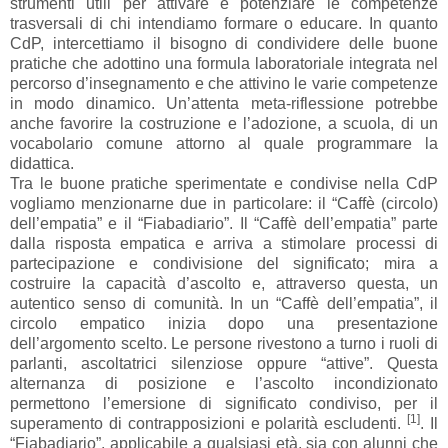
strumenti utili per attivare e potenziare le competenze
trasversali di chi intendiamo formare o educare. In quanto
CdP, intercettiamo il bisogno di condividere delle buone
pratiche che adottino una formula laboratoriale integrata nel
percorso d’insegnamento e che attivino le varie competenze
in modo dinamico. Un’attenta meta-riflessione potrebbe
anche favorire la costruzione e l’adozione, a scuola, di un
vocabolario comune attorno al quale programmare la
didattica.
Tra le buone pratiche sperimentate e condivise nella CdP
vogliamo menzionarne due in particolare: il “Caffè (circolo)
dell’empatia” e il “Fiabadiario”. Il “Caffè dell’empatia” parte
dalla risposta empatica e arriva a stimolare processi di
partecipazione e condivisione del significato; mira a
costruire la capacità d’ascolto e, attraverso questa, un
autentico senso di comunità. In un “Caffè dell’empatia”, il
circolo empatico inizia dopo una presentazione
dell’argomento scelto. Le persone rivestono a turno i ruoli di
parlanti, ascoltatrici silenziose oppure “attive”. Questa
alternanza di posizione e l’ascolto incondizionato
permettono l’emersione di significato condiviso, per il
[1]
superamento di contrapposizioni e polarità escludenti.
. Il
“Fiabadiario”, applicabile a qualsiasi età, sia con alunni che