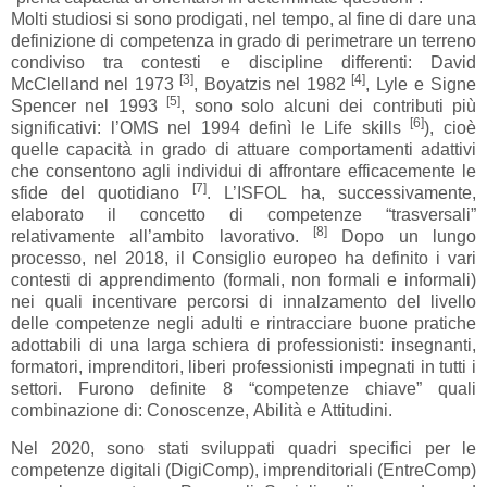
Molti studiosi si sono prodigati, nel tempo, al fine di dare una
definizione di competenza in grado di perimetrare un terreno
condiviso tra contesti e discipline differenti: David
[3]
[4]
McClelland nel 1973
, Boyatzis nel 1982
, Lyle e Signe
[5]
Spencer nel 1993
, sono solo alcuni dei contributi più
[6]
significativi: l’OMS nel 1994 definì le Life skills
), cioè
quelle capacità in grado di attuare comportamenti adattivi
che consentono agli individui di affrontare efficacemente le
[7]
sfide del quotidiano
. L’ISFOL ha, successivamente,
elaborato il concetto di competenze “trasversali”
[8]
relativamente all’ambito lavorativo.
Dopo un lungo
processo, nel 2018, il Consiglio europeo ha definito i vari
contesti di apprendimento (formali, non formali e informali)
nei quali incentivare percorsi di innalzamento del livello
delle competenze negli adulti e rintracciare buone pratiche
adottabili di una larga schiera di professionisti: insegnanti,
formatori, imprenditori, liberi professionisti impegnati in tutti i
settori. Furono definite 8 “competenze chiave” quali
combinazione di: Conoscenze, Abilità e Attitudini.
Nel 2020, sono stati sviluppati quadri specifici per le
competenze digitali (DigiComp), imprenditoriali (EntreComp)