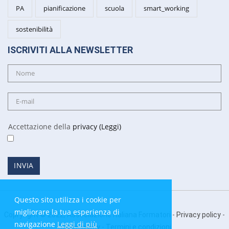
PA
pianificazione
scuola
smart_working
sostenibilità
ISCRIVITI ALLA NEWSLETTER
Accettazione della
privacy (Leggi)
Questo sito utilizza i cookie per
migliorare la tua esperienza di
Copryright © 2022, Associazione Italiana Formatori -
Privacy policy
-
navigazione
Leggi di più
Cookie policy
-
Termini e condizioni