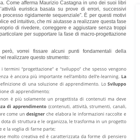
ssa. Come afferma Maurizio Castagna in uno dei suoi libri
attività euristica basata su prove di errori, successivi
un processo rigidamente sequenziale”. È per questi motivi
ice ed intuitivo, che mi aiutasse a realizzare questa fase
proprio di rivedere, correggere e aggiustare senza troppi
particolare per supportare la fase di macro-progettazione
però, vorrei fissare alcuni punti fondamentali della
 nel realizzare questo strumento:
a i termini “progettazione” e “sviluppo” che spesso vengono
enza è ancora più importante nell’ambito dell’e-learning.
La
 definizione di una soluzione di apprendimento. Lo
Sviluppo
uzione di apprendimento;
e non è più solamente un progettista di contenuti ma deve
nza di apprendimento
(contenuti, attività, strumenti, canali,
tore come un
designer
che elabora le informazioni raccolte e
dota di struttura e le organizza, le trasforma in un progetto
 e la voglia di farne parte;
fase molto creativa ed è caratterizzata da forme di pensiero