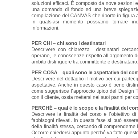
soluzioni efficaci. È composto da nove sezioni e
una domanda di fondo ed una breve spiegazio
compilazione del CANVAS che riporto in figura a
in qualsiasi momento possiamo tornare indi
informazioni.
PER CHI – chi sono i destinatari
Descrivere con chiarezza i destinatari cercan
operano, le conoscenze rispetto all’argomento de
ambito distinguere tra committente e destinatario
PER COSA – quali sono le aspettative del comm
Descrivere nel dettaglio il motivo per cui parte
aspettative. Anche in questo caso è bene distin
come suggerisce l’approccio tipico del Design T
con il cliente, ossia mettersi nei suoi panni per 
PERCHÉ – qual è lo scopo e la finalità del cor
Descrivere la finalità del corso e l’obiettivo 
fabbisogni rilevati. In questa fase si può esse
della finalità stessa, cercando di comprenderne l
Occorre chiedersi appunto perché va fatto questo