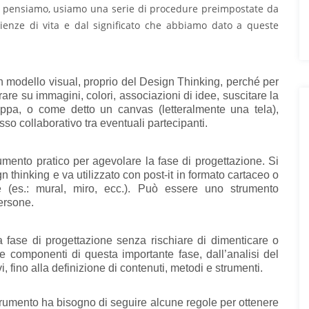
ndo pensiamo, usiamo una serie di procedure preimpostate da
ienze di vita e dal significato che abbiamo dato a queste
un modello visual, proprio del Design Thinking, perché per
are su immagini, colori, associazioni di idee, suscitare la
ppa, o come detto un canvas (letteralmente una tela),
sso collaborativo tra eventuali partecipanti.
ento pratico per agevolare la fase di progettazione. Si
gn thinking e va utilizzato con post-it in formato cartaceo o
e (es.: mural, miro, ecc.). Può essere uno strumento
ersone.
a fase di progettazione senza rischiare di dimenticare o
 le componenti di questa importante fase, dall’analisi del
i, fino alla definizione di contenuti, metodi e strumenti.
rumento ha bisogno di seguire alcune regole per ottenere