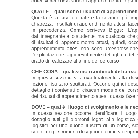
obiettivi del corso sono di apprendimento, organizz
QUALE – quali sono i risultati di apprendiment
Questa è la fase cruciale e la sezione più impo
chiarezza i risultati di apprendimento attesi, face
in precedenza. Come scriveva Biggs: “L’ap
dall’insegnante allo studente, ma qualcosa che g
di risultati di apprendimento attesi, quindi, occo
apprendimento attesi non sono un’espressione
l’esplicitazione ragionevolmente dettagliata delle
grado di realizzare alla fine del percorso
CHE COSA – quali sono i contenuti del corso
In questa sezione si arriva finalmente alla des
lezione risultano strutturati. Occorre quindi des
dettaglio i contenuti di ciascun modulo del cors
dei risultati di apprendimento attesi, questa fas
DOVE – qual è il luogo di svolgimento e le nec
In questa sezione occorre identificare il luogo
dettaglio tutti gli elementi legati alla logist
logistici per una buona riuscita di un corso, si
sedie, degli strumenti di supporto come videoproie