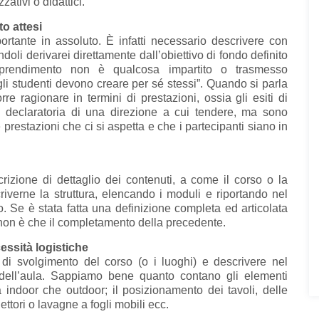
ativi o didattici.
o attesi
rtante in assoluto. È infatti necessario descrivere con
ndoli derivarei direttamente dall’obiettivo di fondo definito
prendimento non è qualcosa impartito o trasmesso
li studenti devono creare per sé stessi”. Quando si parla
rre ragionare in termini di prestazioni, ossia gli esiti di
 declaratoria di una direzione a cui tendere, ma sono
 prestazioni che ci si aspetta e che i partecipanti siano in
crizione di dettaglio dei contenuti, a come il corso o la
criverne la struttura, elencando i moduli e riportando nel
o. Se è stata fatta una definizione completa ed articolata
e non è che il completamento della precedente.
essità logistiche
 di svolgimento del corso (o i luoghi) e descrivere nel
ica dell’aula. Sappiamo bene quanto contano gli elementi
a indoor che outdoor; il posizionamento dei tavoli, delle
ttori o lavagne a fogli mobili ecc.