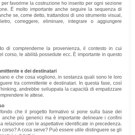
 per favorirne la costruzione ho inserito per ogni sezione
ne. È molto importante anche seguire la sequenza di
nche se, come detto, trattandosi di uno strumento visual,
etro, correggere, eliminare, integrare o aggiungere
do di comprenderne la provenienza, il contesto in cui
l corso, le abilità possedute ecc. È importante in questo
.
ittente e dei destinatari
cipano e che cosa vogliono, in sostanza quali sono le loro
guere tra committente e destinatari. In questa fase, così
hinking, andrebbe sviluppata la capacità di empatizzare
comprendere le attese.
so
di fondo che il progetto formativo si pone sulla base dei
re anche più generici ma è importante delineare i confini
a relazione con le aspettative identificate in precedenza.
 corso? A cosa serve? Può essere utile distinguere se gli