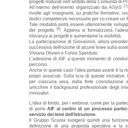
progetti maturati nell’ambito della Comunità di Pr
[7]
All’interno dell’evento organizzato da ASviS
rivolte agli insegnanti, su pratiche formative, 
dodici competenze necessarie per co-creare un fu
Tale modalità potrà essere ulteriormente svilupp
[9]
del progetto
. Appena si formalizzerà l’ades
rilevanza ai progetti e aumentarne la visibilità.
La partecipazione di Giovannini, allora presid
successiva definizione di alcune linee sulla sost
Viviana Olivieri e Fulvio Sperduto.
L’adesione di AIF a questo momento di condivis
percorso.
Anche in questo caso l’idea portata avanti è la m
propri associati. Sulla scia di queste iniziative
per ciascuna area, dalla forte connotazione e
arricchire il background professionale degli ins
innovativi.
L’idea di fondo, per i webinar, come per la partec
di porre
AIF al centro di un processo parteci
servizio dei temi dell’Istruzione
.
Il Gruppo Scuola svolgerà quindi una funzione d
definizione di una proposta operativa e la s