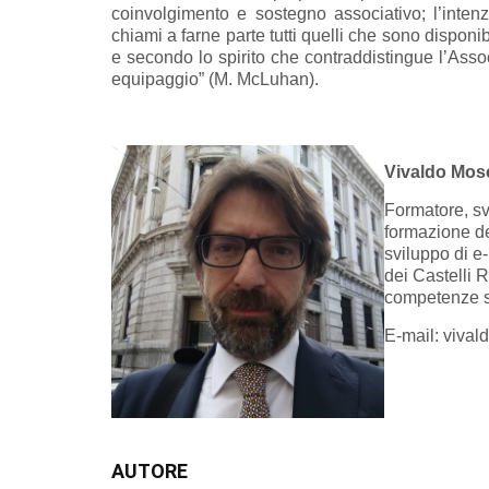
coinvolgimento e sostegno associativo; l’inten
chiami a farne parte tutti quelli che sono disponib
e secondo lo spirito che contraddistingue l’Asso
equipaggio” (M. McLuhan).
Vivaldo Mosc
Formatore, sv
formazione de
sviluppo di e
dei Castelli 
competenze s
E-mail:
vival
AUTORE