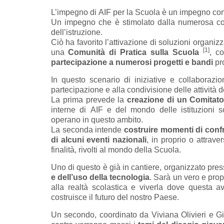
L’impegno di AIF per la Scuola è un impegno co
Un impegno che è stimolato dalla numerosa com
dell’istruzione.
Ciò ha favorito l’attivazione di soluzioni organizz
[1]
una
Comunità di Pratica sulla Scuola
, c
partecipazione a numerosi progetti e bandi
pro
In questo scenario di iniziative e collaborazio
partecipazione e alla condivisione delle attività d
La prima prevede la
creazione di un Comitato
interne di AIF e del mondo delle istituzioni sc
operano in questo ambito.
La seconda intende
costruire momenti di confr
di alcuni eventi nazionali
, in proprio o attrave
finalità, rivolti al mondo della Scuola.
Uno di questo è già in cantiere, organizzato press
e dell’uso della tecnologia
. Sarà un vero e pro
alla realtà scolastica e viverla dove questa av
costruisce il futuro del nostro Paese.
Un secondo, coordinato da Viviana Olivieri e G