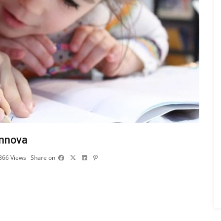
innova
866
Views
Share on