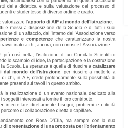
nile
, accentuatosi con la pandemia. In questa occasione
tti della didattica e sulla valutazione del processo di
tudenti e studentesse di diverso ordine e grado.
: valorizzare l’
apporto di AIF al mondo dell’Istruzione
.
ti
e messi a disposizione della Scuola e di tutti i suoi
asione di un affaccio, dall’interno dell’Associazione verso
esperienze e competenze
che caratterizzano la nostra
o ravvicinato a chi, ancora, non conosce l’Associazione.
iù così netta, l’istituzione di un Comitato Scientifico
ndo lo scambio di idee, la partecipazione e la costruzione
 la Scuola. La speranza è quella di riuscire a
catalizzare
i dal mondo dell’istruzione
, per riuscire a metterle a
di chi, in AIF, crede profondamente sulla possibilità di
nte presenti sui tavoli in questo ambito.
à la realizzazione di un evento nazionale, dedicato alla
i soggetti interessati a fornire il loro contributo.
r intercettare direttamente bisogni, problemi e criticità
n percorso di collaborazione diretta e capillare.
’avvicendamento con Rosa D’Elia, ma sempre con la sua
r di presentazione di una proposta per l’orientamento