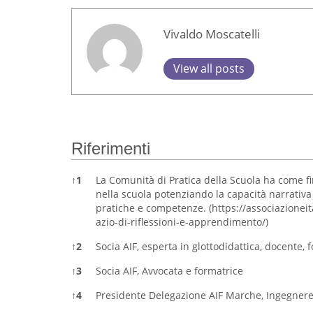
Vivaldo Moscatelli
View all posts
Riferimenti
↑
1
La Comunità di Pratica della Scuola ha come f
nella scuola potenziando la capacità narrativa
pratiche e competenze. (
https://associazionei
azio-di-riflessioni-e-apprendimento/
)
↑
2
Socia AIF, esperta in glottodidattica, docente, f
↑
3
Socia AIF, Avvocata e formatrice
↑
4
Presidente Delegazione AIF Marche, Ingegnere