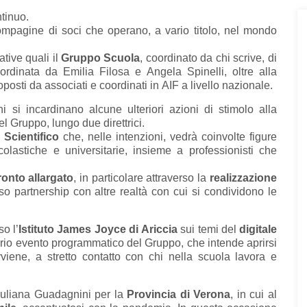
ntinuo.
pagine di soci che operano, a vario titolo, nel mondo
ative quali il
Gruppo Scuola
, coordinato da chi scrive, di
oordinata da Emilia Filosa e Angela Spinelli, oltre alla
posti da associati e coordinati in AIF a livello nazionale.
ni si incardinano alcune ulteriori azioni di stimolo alla
el Gruppo, lungo due direttrici.
 Scientifico
che, nelle intenzioni, vedrà coinvolte figure
olastiche e universitarie, insieme a professionisti che
onto allargato
, in particolare attraverso la
realizzazione
rso partnership con altre realtà con cui si condividono le
o l’
Istituto James Joyce di Ariccia
sui temi del
digitale
prio evento programmatico del Gruppo, che intende aprirsi
viene, a stretto contatto con chi nella scuola lavora e
iuliana Guadagnini per la
Provincia di Verona
, in cui al