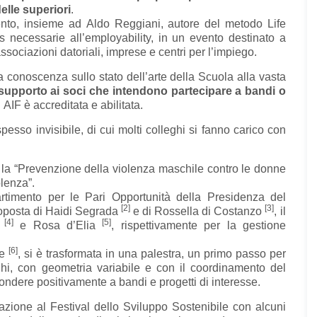
elle superiori
.
ento, insieme ad Aldo Reggiani, autore del metodo Life
ls necessarie all’employability, in un evento destinato a
sociazioni datoriali, imprese e centri per l’impiego.
 la conoscenza sullo stato dell’arte della Scuola alla vasta
i supporto ai soci che intendono partecipare a bandi o
 AIF è accreditata e abilitata.
pesso invisibile, di cui molti colleghi si fanno carico con
er la “Prevenzione della violenza maschile contro le donne
olenza”.
rtimento per le Pari Opportunità della Presidenza del
[2]
[3]
proposta di Haidi Segrada
e di Rossella di Costanzo
, il
[4]
[5]
i
e Rosa d’Elia
, rispettivamente per la gestione
[6]
ie
, si è trasformata in una palestra, un primo passo per
hi, con geometria variabile e con il coordinamento del
ndere positivamente a bandi e progetti di interesse.
pazione al Festival dello Sviluppo Sostenibile con alcuni