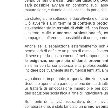
centro verranno messi i
temi del disagio giova
sarà possibile avviare un confronto sugli aspe
maturazione, culturale e scolastica, da parte di s
La strategia che sottende le due attività è unitaria
Ciò avverrà sia
in termini di contenuti prodot
stakeholder, sia
in termini di visibilità
, con l’occ
l’esterno,
sulle numerose professionalità, 
compagine, offrendo la possibilità di uno sguard
Anche se la separazione esterno/interno non è p
permetterà di definire un punto di osmosi, favore
di senso per la nostra comunità nel rapporto con
le esigenze, sempre più sfidanti, provenient
sistema con la competenza e la professionalità 
incidere positivamente sui numerosi temi attualme
Ugualmente importante, in questa direzione, sar
Scuola e aperto alla partecipazione diretta di tutti 
Si tratterà di un’occasione imperdibile per pote
dell’istituzione scolastica al fine di individuare u
Sul fronte dell’attività associativa, dopo l
collaborazione, è stato lanciato un
primo webina