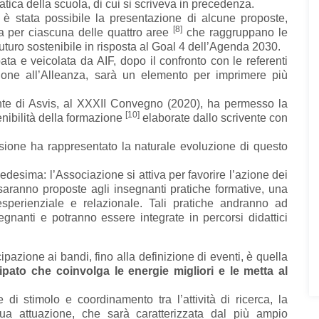
atica della scuola, di cui si scriveva in precedenza.
è stata possibile la presentazione di alcune proposte,
[8]
una per ciascuna delle quattro aree
che raggruppano le
turo sostenibile in risposta al Goal 4 dell’Agenda 2030.
ata e veicolata da AIF, dopo il confronto con le referenti
ione all’Alleanza, sarà un elemento per imprimere più
ente di Asvis, al XXXII Convegno (2020), ha permesso la
[10]
enibilità della formazione
elaborate dallo scrivente con
ione ha rappresentato la naturale evoluzione di questo
edesima: l’Associazione si attiva per favorire l’azione dei
, saranno proposte agli insegnanti pratiche formative, una
sperienziale e relazionale. Tali pratiche andranno ad
egnanti e potranno essere integrate in percorsi didattici
ipazione ai bandi, fino alla definizione di eventi, è quella
pato che coinvolga le energie migliori e le metta al
i stimolo e coordinamento tra l’attività di ricerca, la
ua attuazione, che sarà caratterizzata dal più ampio